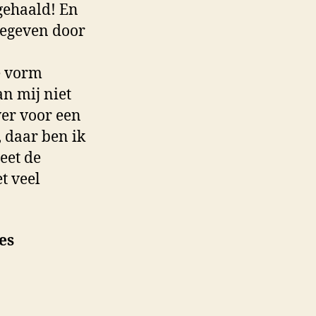
gehaald! En
tgegeven door
e vorm
n mij niet
ver voor een
 daar ben ik
eet de
t veel
es