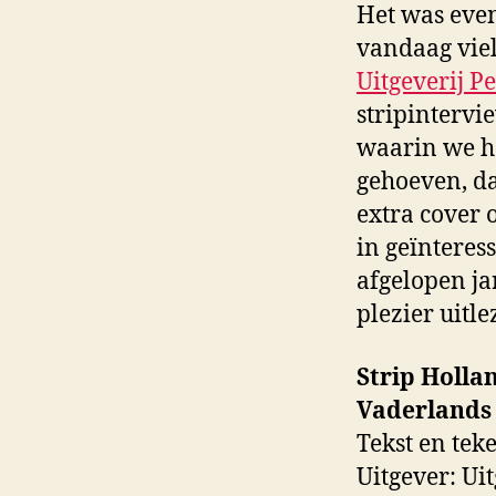
Het was even
vandaag viel
Uitgeverij P
stripintervi
waarin we he
gehoeven, da
extra cover 
in geïnteres
afgelopen ja
plezier uitle
Strip Holla
Vaderlands
Tekst en tek
Uitgever: Ui