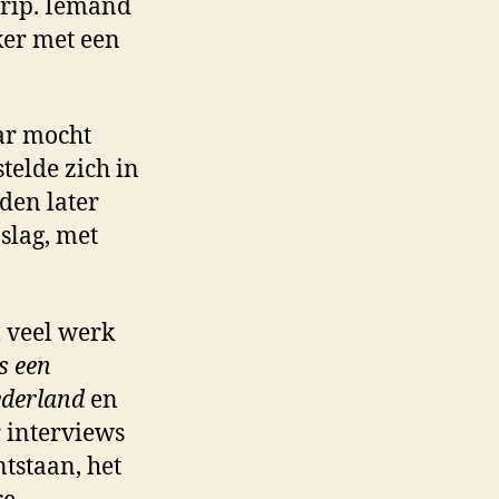
rip. Iemand
sen
ker met een
r
aar mocht
s
 stelde zich in
den later
slag, met
m veel werk
s een
ederland
en
r interviews
tstaan, het