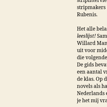
stripintervi
stripmakers 
Rubenis.
Het alle bel
leeslijst!
Same
Willard Mans
uit voor midd
die volgende
De gids beva
een aantal v
de klas. Op 
novels als h
Nederlands e
je het mij vr