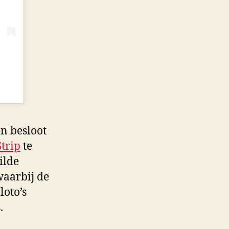
en besloot
Strip
te
ilde
waarbij de
loto’s
.