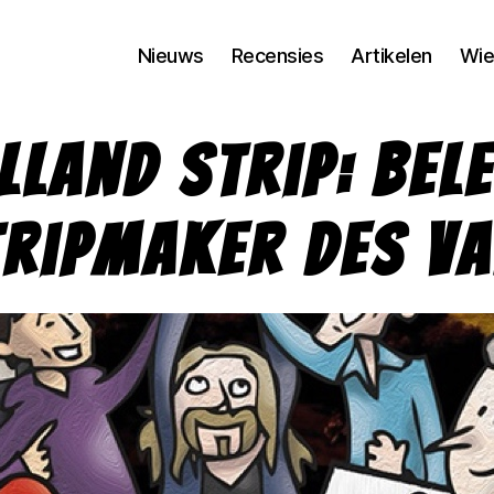
Nieuws
Recensies
Artikelen
Wie
lland Strip: bel
tripmaker des V