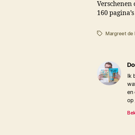
Verschenen 
160 pagina’s
Margreet de
Tags
Do
Ik 
wat
en 
op
Bek