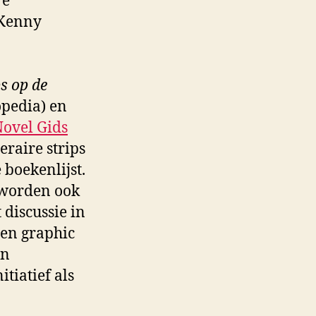
re
 Kenny
ps op de
pedia) en
ovel Gids
eraire strips
boekenlijst.
r worden ook
discussie in
 en graphic
en
tiatief als