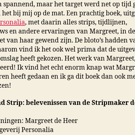
 spannend, maar het target werd net op tijd 
 het bij mij op de mat. Een prachtig boek, ui
ersonalia
, met daarin alles strips, tijdlijnen,
ews en andere ervaringen van Margreet, in d
t van haar gewend zijn. De bloto’s hadden va
arom vind ik het ook wel prima dat de uitge
omslag heeft gekozen. Het werk van Margreet,
seerd! Ik vind het echt enorm knap wat Margr
ren heeft gedaan en ik ga dit boek dan ook me
zen!
nd Strip: belevenissen van de Stripmaker d
eningen: Margreet de Heer
tgeverij Personalia