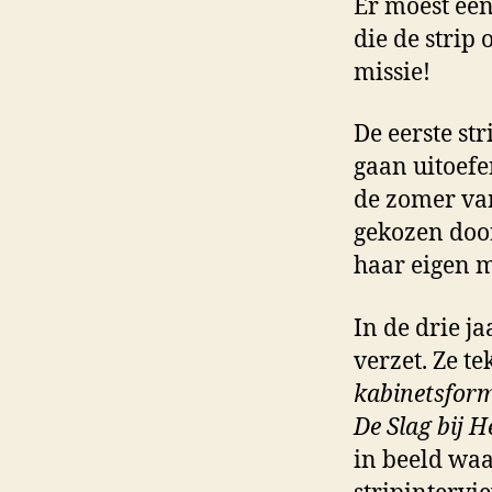
Er moest ee
die de strip
missie!
De eerste st
gaan uitoef
de zomer va
gekozen door
haar eigen m
In de drie j
verzet. Ze t
kabinetsform
De Slag bij H
in beeld waa