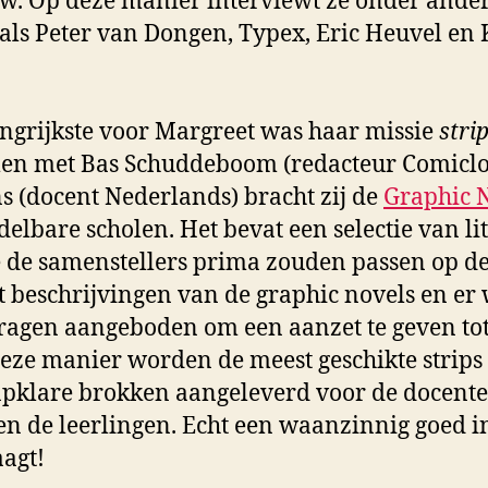
ew. Op deze manier interviewt ze onder ande
als Peter van Dongen, Typex, Eric Heuvel en
angrijkste voor Margreet was haar missie
stri
n met Bas Schuddeboom (redacteur Comiclo
 (docent Nederlands) bracht zij de
Graphic N
elbare scholen. Het bevat een selectie van lit
 de samenstellers prima zouden passen op de 
t beschrijvingen van de graphic novels en e
ragen aangeboden om een aanzet te geven tot 
deze manier worden de meest geschikte strips
apklare brokken aangeleverd voor de docent
n de leerlingen. Echt een waanzinnig goed ini
aagt!