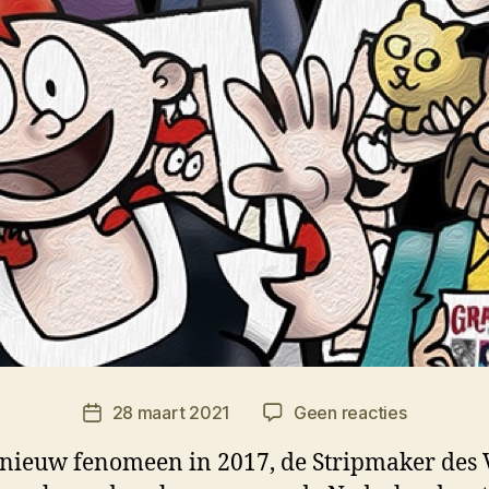
op
28 maart 2021
Geen reacties
Berichtdatum
Strip
 nieuw fenomeen in 2017, de Stripmaker des 
Holland