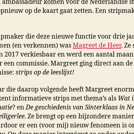
Strip:
n ambassadeur komen voor de Nederlandse st
belevenis
 opnieuw op de kaart gaat zetten. Een stripma
van
de
Stripmake
ripmaker die deze nieuwe functie voor drie j
des
Vaderland
enen (en verkennen) was
Magreet de Heer
. Ze
n 2017 verkiesbaar en werd een aantal maan
 een commissie. Margreet ging direct aan de 
isse:
strips op de leeslijst!
aar die daarop volgende heeft Margreet enor
ekent informatieve strips met thema’s als
Wat i
atie
? en
De geschiedenis van Sinterklaas in N
eiligerlee
. Ze brengt op een bijzondere manie
rdoor er een (voor mij) nieuw fenomeen is on