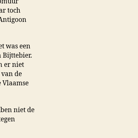
ipmuur
ar toch
 Antigoon
et was een
Bijttebier.
 er niet
 van de
de Vlaamse
ben niet de
tegen