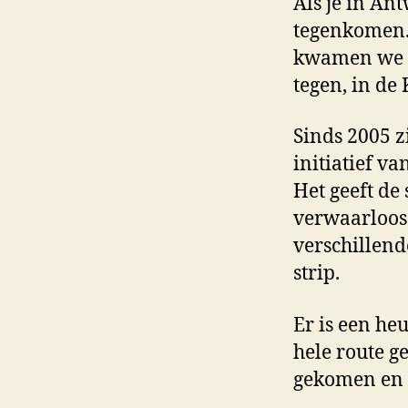
Als je in An
tegenkomen. 
kwamen we pe
tegen, in de 
Sinds 2005 z
initiatief v
Het geeft de
verwaarloosd
verschillend
strip.
Er is een he
hele route g
gekomen en 