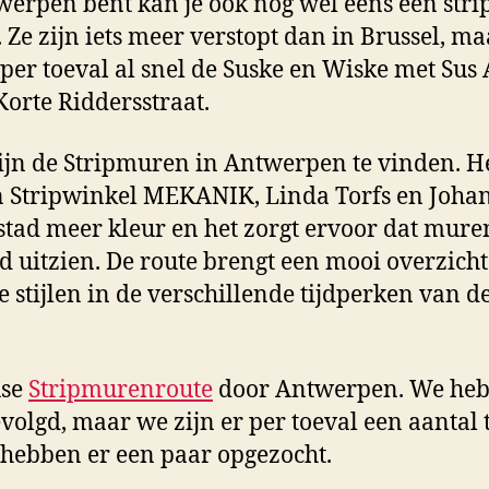
twerpen bent kan je ook nog wel eens een str
in
Antwerpen
Ze zijn iets meer verstopt dan in Brussel, ma
r toeval al snel de Suske en Wiske met Sus
Korte Riddersstraat.
ijn de Stripmuren in Antwerpen te vinden. H
an Stripwinkel MEKANIK, Linda Torfs en Johan 
 stad meer kleur en het zorgt ervoor dat muren
 uitzien. De route brengt een mooi overzicht
e stijlen in de verschillende tijdperken van 
use
Stripmurenroute
door Antwerpen. We heb
evolgd, maar we zijn er per toeval een aantal 
hebben er een paar opgezocht.