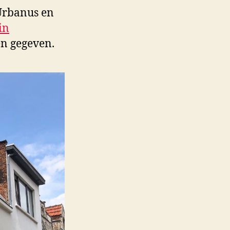
Urbanus en
in
en gegeven.